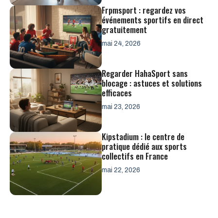
Frpmsport : regardez vos
événements sportifs en direct
gratuitement
mai 24, 2026
Regarder HahaSport sans
blocage : astuces et solutions
efficaces
mai 23, 2026
Kipstadium : le centre de
pratique dédié aux sports
collectifs en France
mai 22, 2026